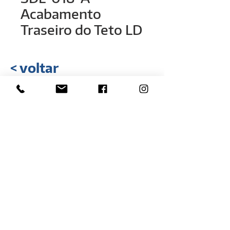
Acabamento
Traseiro do Teto LD
< voltar
Rua Hélio Rizzon, n° 121
Bairro Industrial - São Marcos - RS
(54) 3291-1803
(54) 3291-3213
vendas@rovali.com.br
Desenvolvido por
ZGRAF