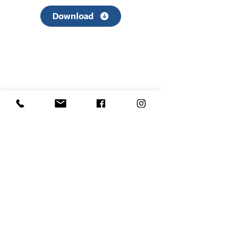
Download
Rua Hélio Rizzon, n° 121
Bairro Industrial - São Marcos - RS
(54) 3291-1803
(54) 3291-3213
vendas@rovali.com.br
Desenvolvido por
ZGRAF