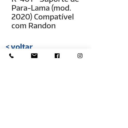
Para-Lama (mod.
2020) Compatível
com Randon
< voltar
Rua Hélio Rizzon, n° 121
Bairro Industrial - São Marcos - RS
(54) 3291-1803
(54) 3291-3213
vendas@rovali.com.br
Desenvolvido por
ZGRAF