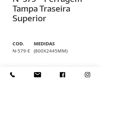
Tampa Traseira
Superior
COD.
MEDIDAS
N-579-E
(800X2445MM)
N-579-F
(1000X2445MM)
< voltar
Rua Hélio Rizzon, n° 121
Bairro Industrial - São Marcos - RS
(54) 3291-1803
(54) 3291-3213
vendas@rovali.com.br