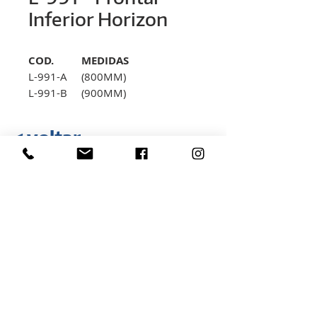
Inferior Horizon
COD.
MEDIDAS
L-991-A
(800MM)
L-991-B
(900MM)
L-991-C
(1000MM)
< voltar
Rua Hélio Rizzon, n° 121
Bairro Industrial - São Marcos - RS
(54) 3291-1803
(54) 3291-3213
vendas@rovali.com.br