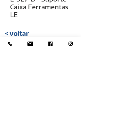
Caixa Ferramentas
LE
< voltar
Rua Hélio Rizzon, n° 121
Bairro Industrial - São Marcos - RS
(54) 3291-1803
(54) 3291-3213
vendas@rovali.com.br
Desenvolvido por
ZGRAF