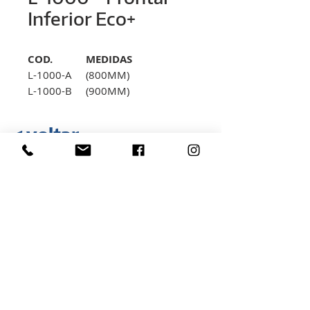
Inferior Eco+
COD.
MEDIDAS
L-1000-A
(800MM)
L-1000-B
(900MM)
L-1000-C
(1000MM)
< voltar
Rua Hélio Rizzon, n° 121
Bairro Industrial - São Marcos - RS
(54) 3291-1803
(54) 3291-3213
vendas@rovali.com.br