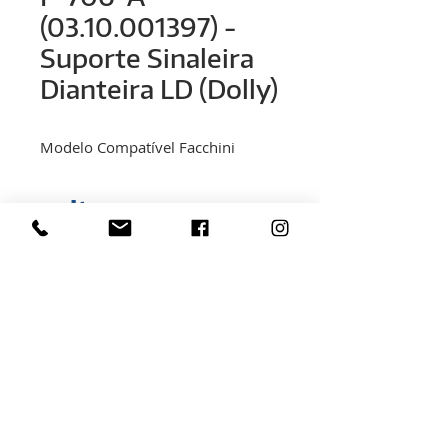
(03.10.001397) -
Suporte Sinaleira
Dianteira LD (Dolly)
Modelo Compatível Facchini
< voltar
Rua Hélio Rizzon, n° 121
Bairro Industrial - São Marcos - RS
(54) 3291-1803
(54) 3291-3213
vendas@rovali.com.br