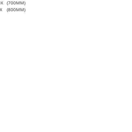
DX
(700MM)
EX
(800MM)
FX
(1000MM)