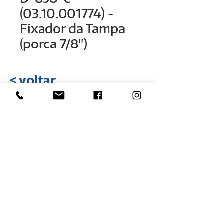
(03.10.001774) -
Fixador da Tampa
(porca 7/8")
< voltar
Rua Hélio Rizzon, n° 121
Bairro Industrial - São Marcos - RS
(54) 3291-1803
(54) 3291-3213
vendas@rovali.com.br
Desenvolvido por
ZGRAF