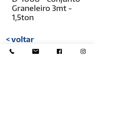
Graneleiro 3mt -
1,5ton
< voltar
Rua Hélio Rizzon, n° 121
Bairro Industrial - São Marcos - RS
(54) 3291-1803
(54) 3291-3213
vendas@rovali.com.br
Desenvolvido por
ZGRAF