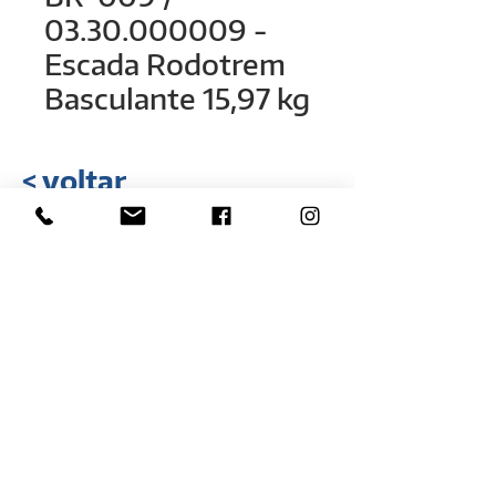
03.30.000009 -
Escada Rodotrem
Basculante 15,97 kg
< voltar
Rua Hélio Rizzon, n° 121
Bairro Industrial - São Marcos - RS
(54) 3291-1803
(54) 3291-3213
vendas@rovali.com.br
Desenvolvido por
ZGRAF