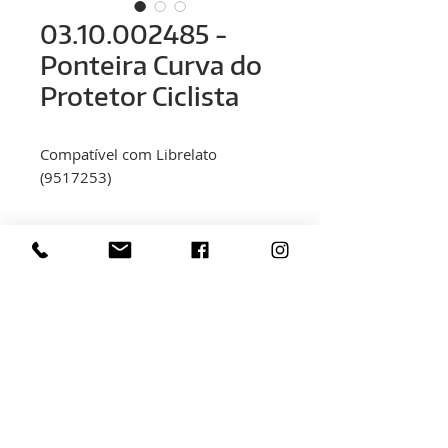
03.10.002485 -
Ponteira Curva do
Protetor Ciclista
Compatível com Librelato
(9517253)
< voltar
Rua Hélio Rizzon, n° 121
Bairro Industrial - São Marcos - RS
(54) 3291-1803
(54) 3291-3213
vendas@rovali.com.br