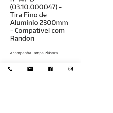
(03.10.000047) -
Tira Fino de
Alumínio 2300mm
- Compatível com
Randon
Acompanha Tampa Plástica
< voltar
Rua Hélio Rizzon, n° 121
Bairro Industrial - São Marcos - RS
(54) 3291-1803
(54) 3291-3213