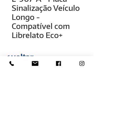
Sinalização Veículo
Longo -
Compatível com
Librelato Eco+
< voltar
Rua Hélio Rizzon, n° 121
Bairro Industrial - São Marcos - RS
(54) 3291-1803
(54) 3291-3213
vendas@rovali.com.br