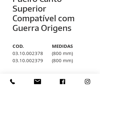
Superior
Compatível com
Guerra Origens
COD.
MEDIDAS
03.10.002378
(800 mm)
03.10.002379
(800 mm)
03.10.002380
(1000 mm)
03.10.002381
(1000 mm)
< voltar
Rua Hélio Rizzon, n° 121
Bairro Industrial - São Marcos - RS
(54) 3291-1803
(54) 3291-3213
vendas@rovali.com.br