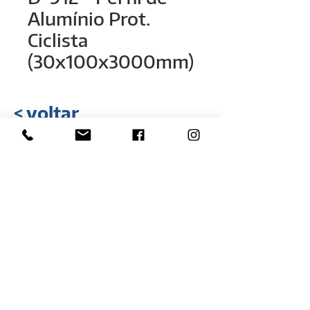
Alumínio Prot.
Ciclista
(30x100x3000mm)
< voltar
Rua Hélio Rizzon, n° 121
Bairro Industrial - São Marcos - RS
(54) 3291-1803
(54) 3291-3213
vendas@rovali.com.br
Desenvolvido por
ZGRAF