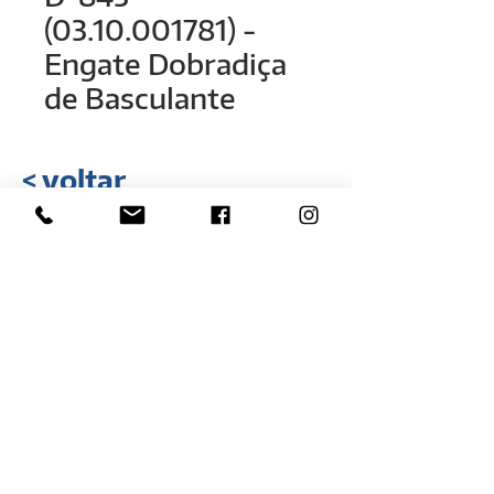
(03.10.001781) -
Engate Dobradiça
de Basculante
< voltar
Rua Hélio Rizzon, n° 121
Bairro Industrial - São Marcos - RS
(54) 3291-1803
(54) 3291-3213
vendas@rovali.com.br
Desenvolvido por
ZGRAF