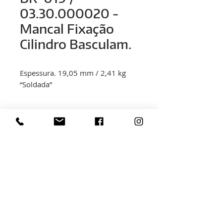
03.30.000020 -
Mancal Fixação
Cilindro Basculam.
Espessura. 19,05 mm / 2,41 kg
“Soldada”
< voltar
Rua Hélio Rizzon, n° 121
Bairro Industrial - São Marcos - RS
(54) 3291-1803
(54) 3291-3213
vendas@rovali.com.br