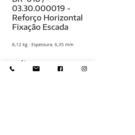
03.30.000019 -
Reforço Horizontal
Fixação Escada
8,12 kg - Espessura. 6,35 mm
< voltar
Rua Hélio Rizzon, n° 121
Bairro Industrial - São Marcos - RS
(54) 3291-1803
(54) 3291-3213
vendas@rovali.com.br