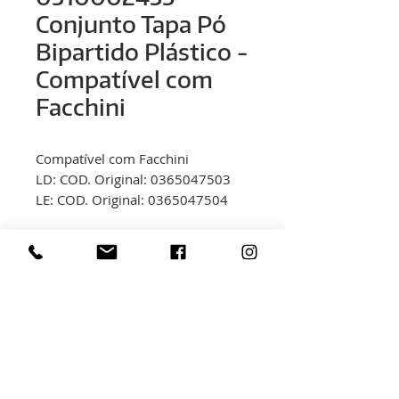
Conjunto Tapa Pó
Bipartido Plástico -
Compatível com
Facchini
Compatível com Facchini
LD: COD. Original: 0365047503
LE: COD. Original: 0365047504
< voltar
Rua Hélio Rizzon, n° 121
Bairro Industrial - São Marcos - RS
(54) 3291-1803
(54) 3291-3213