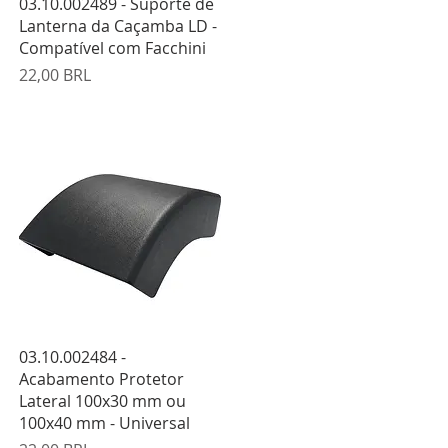
Vista rápida
03.10.002489 - Suporte de
Lanterna da Caçamba LD -
Compatível com Facchini
Precio
22,00 BRL
Vista rápida
03.10.002484 -
Acabamento Protetor
Lateral 100x30 mm ou
100x40 mm - Universal