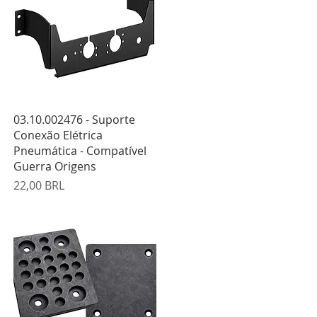
Vista rápida
03.10.002476 - Suporte
Conexão Elétrica
Pneumática - Compatível
Guerra Origens
Precio
22,00 BRL