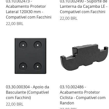
Vista rápida
Vista rápida
03.10.002473 -
03.10.002490 - Suporte de
Acabamento Protetor
Lanterna da Caçamba LE -
Lateral 120X30 mm -
Compatível com Facchini
Compatível com Facchini
Precio
22,00 BRL
Precio
22,00 BRL
Vista rápida
Vista rápida
03.30.000304 - Apoio da
03.10.002486 -
Basculante (Compatível
Acabamento Protetor
com Facchini)
Ciclista - Compatível com
Randon
Precio
22,00 BRL