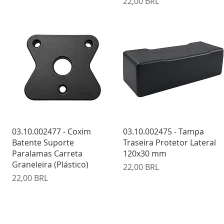
Precio
22,00 BRL
Vista rápida
Vista rápida
03.10.002477 - Coxim
03.10.002475 - Tampa
Batente Suporte
Traseira Protetor Lateral
Paralamas Carreta
120x30 mm
Graneleira (Plástico)
Precio
22,00 BRL
Precio
22,00 BRL