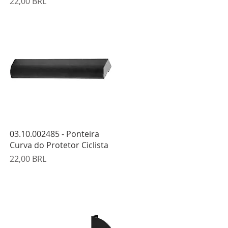
Precio
22,00 BRL
Vista rápida
03.10.002485 - Ponteira
Curva do Protetor Ciclista
Precio
22,00 BRL