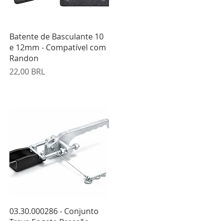
Vista rápida
Batente de Basculante 10
e 12mm - Compatível com
Randon
Precio
22,00 BRL
Vista rápida
03.30.000286 - Conjunto