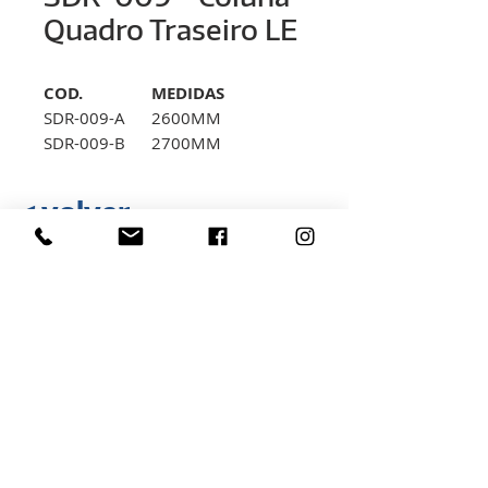
Quadro Traseiro LE
COD.
MEDIDAS
SDR-009-A
2600MM
SDR-009-B
2700MM
SDR-009-C
2800MM
< volver
Rua Hélio Rizzon, nº 121
Distrito Industrial - São Marcos - RS
(54) 3291-1803
(54) 3291-3213
vendas@rovali.com.br