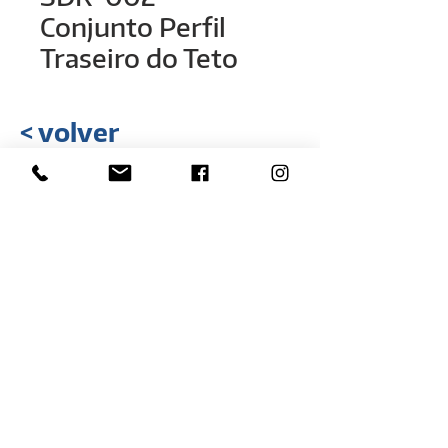
Conjunto Perfil
Traseiro do Teto
< volver
Rua Hélio Rizzon, nº 121
Distrito Industrial - São Marcos - RS
(54) 3291-1803
(54) 3291-3213
vendas@rovali.com.br
Desarrollado por
ZGRAF