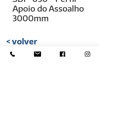
Apoio do Assoalho
3000mm
< volver
Rua Hélio Rizzon, nº 121
Distrito Industrial - São Marcos - RS
(54) 3291-1803
(54) 3291-3213
vendas@rovali.com.br
Desarrollado por
ZGRAF