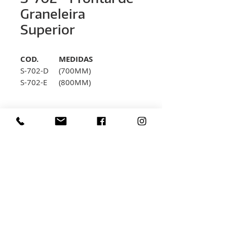
Graneleira
Superior
COD.
MEDIDAS
S-702-D
(700MM)
S-702-E
(800MM)
S-702-F
(1000MM)
< volver
Rua Hélio Rizzon, nº 121
Distrito Industrial - São Marcos - RS
(54) 3291-1803
(54) 3291-3213
vendas@rovali.com.br