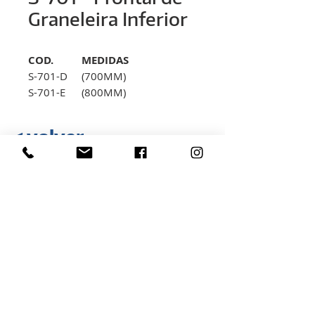
Graneleira Inferior
COD.
MEDIDAS
S-701-D
(700MM)
S-701-E
(800MM)
S-701-F
(1000MM)
< volver
Rua Hélio Rizzon, nº 121
Distrito Industrial - São Marcos - RS
(54) 3291-1803
(54) 3291-3213
vendas@rovali.com.br