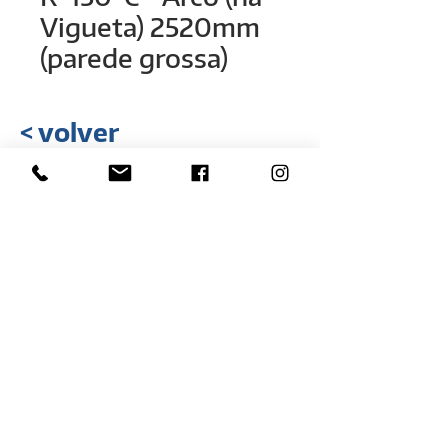
Vigueta) 2520mm
(parede grossa)
< volver
Rua Hélio Rizzon, nº 121
Distrito Industrial - São Marcos - RS
(54) 3291-1803
(54) 3291-3213
vendas@rovali.com.br
Desarrollado por
ZGRAF