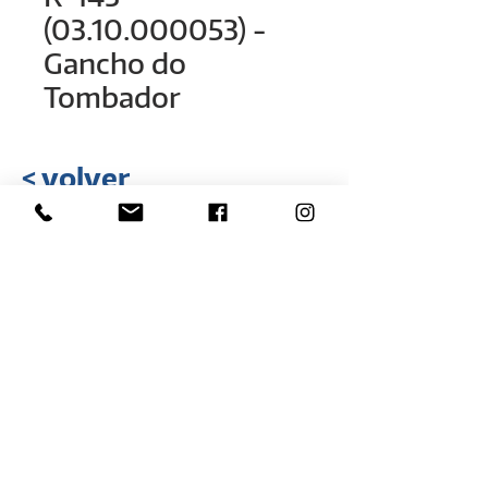
(03.10.000053) -
Gancho do
Tombador
< volver
Rua Hélio Rizzon, nº 121
Distrito Industrial - São Marcos - RS
(54) 3291-1803
(54) 3291-3213
vendas@rovali.com.br
Desarrollado por
ZGRAF