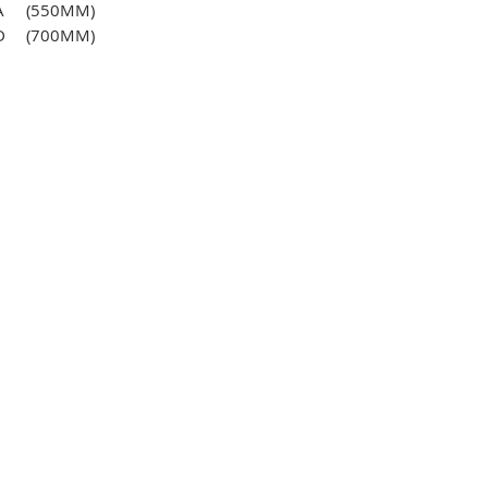
1-A
(550MM)
D
(700MM)
E
(800MM)
F
(1000MM)