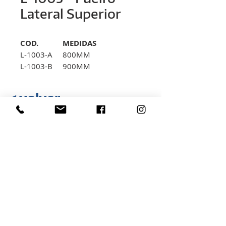
Lateral Superior
COD.
MEDIDAS
L-1003-A
800MM
L-1003-B
900MM
L-1003-C
1000MM
< volver
* Compatível com L-1009
Rua Hélio Rizzon, nº 121
Distrito Industrial - São Marcos - RS
(54) 3291-1803
(54) 3291-3213
vendas@rovali.com.br