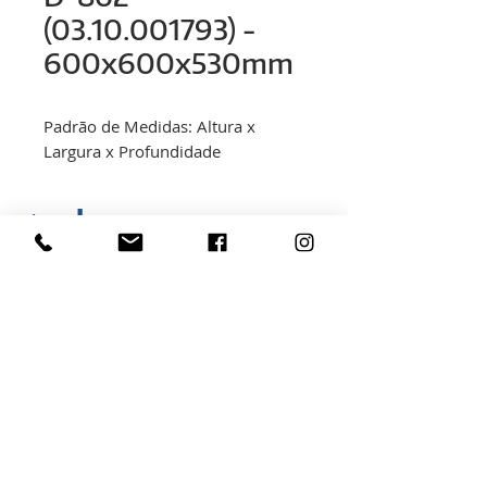
(03.10.001793) -
600x600x530mm
Padrão de Medidas: Altura x
Largura x Profundidade
< volver
Rua Hélio Rizzon, nº 121
Distrito Industrial - São Marcos - RS
(54) 3291-1803
(54) 3291-3213
vendas@rovali.com.br