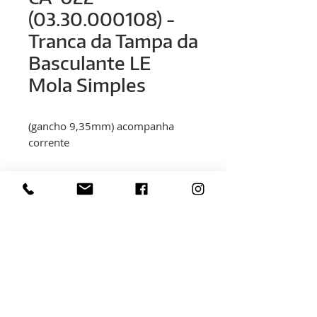
(03.30.000108) -
Tranca da Tampa da
Basculante LE
Mola Simples
(gancho 9,35mm) acompanha
corrente
< volver
Rua Hélio Rizzon, nº 121
Distrito Industrial - São Marcos - RS
(54) 3291-1803
(54) 3291-3213
vendas@rovali.com.br