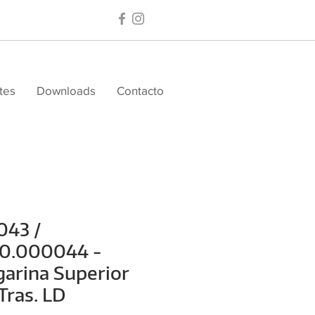
tes
Downloads
Contacto
043 /
30.000044 -
arina Superior
 Tras. LD