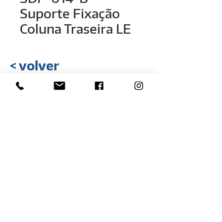
Suporte Fixação
Coluna Traseira LE
< volver
Rua Hélio Rizzon, nº 121
Distrito Industrial - São Marcos - RS
(54) 3291-1803
(54) 3291-3213
vendas@rovali.com.br
Desarrollado por
ZGRAF