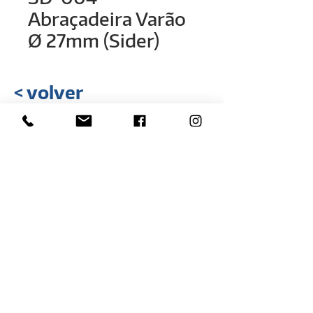
Abraçadeira Varão
Ø 27mm (Sider)
< volver
Rua Hélio Rizzon, nº 121
Distrito Industrial - São Marcos - RS
(54) 3291-1803
(54) 3291-3213
vendas@rovali.com.br
Desarrollado por
ZGRAF