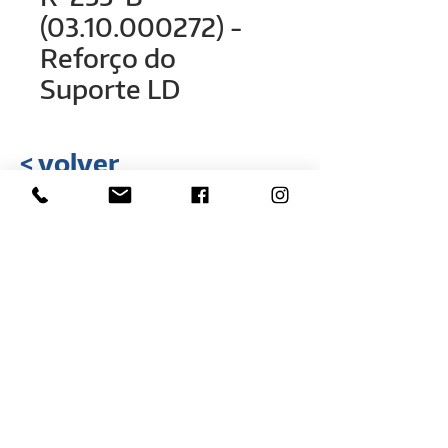
(03.10.000272) -
Reforço do
Suporte LD
< volver
Rua Hélio Rizzon, nº 121
Distrito Industrial - São Marcos - RS
(54) 3291-1803
(54) 3291-3213
vendas@rovali.com.br
Desarrollado por
ZGRAF