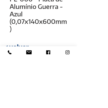
Alumínio Guerra -
Azul
(0,07x140x600mm
)
< volver
Rua Hélio Rizzon, nº 121
Distrito Industrial - São Marcos - RS
(54) 3291-1803
(54) 3291-3213
vendas@rovali.com.br