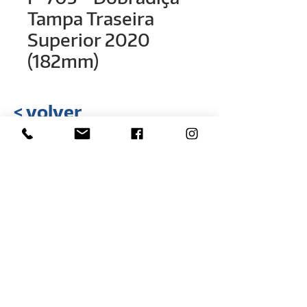
Tampa Traseira
Superior 2020
(182mm)
< volver
Rua Hélio Rizzon, nº 121
Distrito Industrial - São Marcos - RS
(54) 3291-1803
(54) 3291-3213
vendas@rovali.com.br
Desarrollado por
ZGRAF