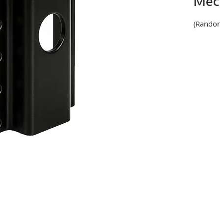
Mec
(Rando