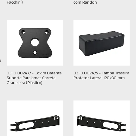
Facchini)
com Randon
O
03.10.002477 - Coxim Batente
03.10.002475 - Tampa Traseira
Suporte Paralamas Carreta
Protetor Lateral 120x30 mm
Graneleira (Plástico)